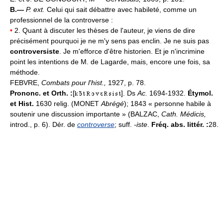
B.—
P. ext.
Celui qui sait débattre avec habileté, comme un
professionnel de la controverse :
•
2. Quant à discuter les thèses de l'auteur, je viens de dire
précisément pourquoi je ne m'y sens pas enclin. Je ne suis pas
controversiste
. Je m'efforce d'être historien. Et je n'incrimine
point les intentions de M. de Lagarde, mais, encore une fois, sa
méthode.
FEBVRE,
Combats pour l'hist.,
1927, p. 78.
Prononc. et Orth. :
[
]. Ds
Ac.
1694-1932.
Étymol.
et Hist.
1630 relig. (MONET
Abrégé
); 1843 « personne habile à
soutenir une discussion importante » (BALZAC,
Cath. Médicis,
introd., p. 6). Dér. de
controverse
; suff.
-iste
.
Fréq. abs. littér. :
28.