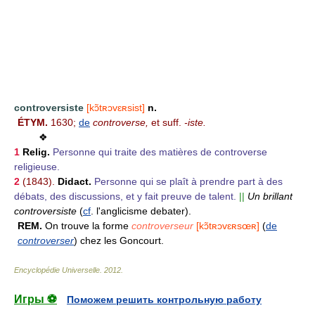
controversiste
[kɔ̃tʀɔvɛʀsist]
n.
ÉTYM.
1630;
de
controverse,
et suff.
-iste.
❖
1
Relig.
Personne qui traite des matières de controverse
religieuse.
2
(1843).
Didact.
Personne qui se plaît à prendre part à des
débats, des discussions, et y fait preuve de talent.
||
Un brillant
controversiste
(
cf
. l'anglicisme debater).
REM.
On trouve la forme
controverseur
[kɔ̃tʀɔvɛʀsœʀ]
(
de
controverser
) chez les Goncourt.
Encyclopédie Universelle
.
2012
.
Игры ⚽
Поможем решить контрольную работу