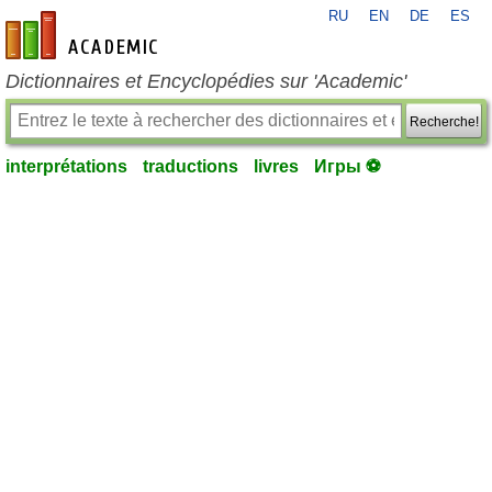
RU
EN
DE
ES
fr-academic.com
Dictionnaires et Encyclopédies sur 'Academic'
Recherche!
interprétations
traductions
livres
Игры ⚽